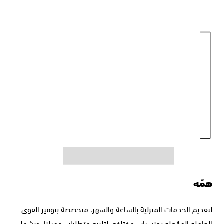
همّه
لتقديم الخدمات المنزلية بالساعة والشهر، متخصصة بتوفير القوى
العاملة المؤهلة بجنسيات مختلفة، لتلبية متطلبات عميلنا، ويشمل